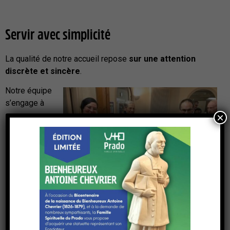
Servir avec simplicité
La qualité de notre accueil repose
sur une attention
discrète et sincère
.
Notre équipe
s’engage à
×
La Cheffe Meriem et les frères du Prado
François & David