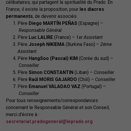
célibataires, qui partagent la spiritualité du Prado. En
France, il existe la proposition, pour
les diacres
permanents
, de devenir associés.
Père
Diego MARTÍN PEÑAS
(Espagne) –
Responsable Général
Père
Luc LALIRE
(France) –
1er Assistant
Père
Joseph NIKIEMA
(Burkina Faso) –
2ème
Assistant
Père
HangSoo (Pascal) KIM
(Corée du sud) –
Conseiller
Père
Simon CONSTANTIN
(Liban) –
Conseiller
Père
Raúl MORIS GAJARDO
(Chili) –
Conseiller
Père
Emanuel VALADAO VAZ
(Portugal) –
Conseiller
Pour tous renseignements/correspondances
concernant le Responsable Général et son Conseil,
merci d’écrire à :
secretariat.pradogeneral@leprado.org