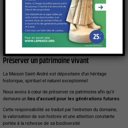
accompagner chaque projet avec disponibilité,
professionnalisme et esprit de service, dans le respect de
chacun.
La simplicité, chère à Antoine Chevrier, demeure au cœur
de notre manière d’accueillir
.
Préserver un patrimoine vivant
La Maison Saint-André est dépositaire d’un héritage
historique, spirituel et naturel exceptionnel.
Nous avons à cœur de préserver ce patrimoine afin qu’il
demeure un
lieu d’accueil pour les générations futures
.
Cette responsabilité se traduit par l’entretien du domaine,
la valorisation de son histoire et une attention constante
portée à la richesse de sa biodiversité.