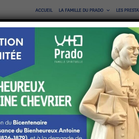
ACCUEIL
LA FAMILLE DU PRADO
LES PRESTA
tacter la Maison Saint-An
Communauté du Prado
Les prestations
Qui sommes-nous ?
L'hébergement
Accompagnement spirituel
Les salles de réunion