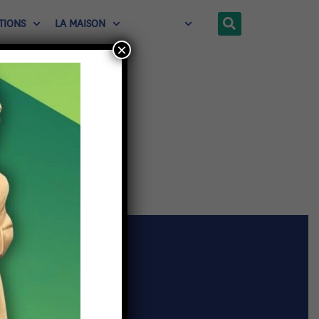
TIONS
LA MAISON
CONTACT
×
dré
La Maison
Son histoire
Devenez bénévole