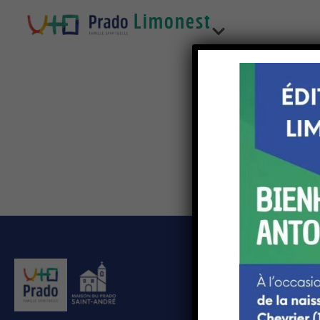
Limonest
Prêtres
Con
France
Page d'accueil
Contact
Réservation
Notre Livret d'accueil