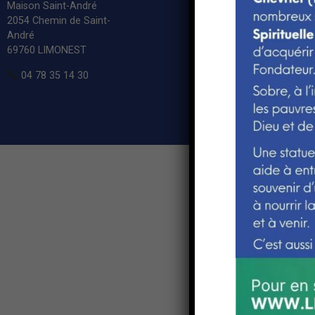
Maison Saint-André
Conditions de vente
2054 Chemin de Saint-
Mentions légales
André
69760 LIMONEST
04 78 35 14 30
© Copyr