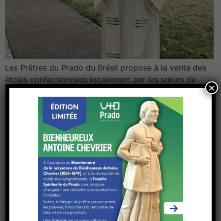
Les Prêtres du Prado du Brésil propose à la vente des
étoles confectionnées localement par les sœurs de
×
l’Apostolado litugico. Les motifs décoratifs sont
pradosiens. Merci au Père Dominique Kress, qui suit
actuellement la première formation au Prado pour cet
achat et avoir revêtu les couleurs et valeurs
pradosiennes.
APPEL AUX DONS –
Année jubilaire de la
naissance du Bx Antoine