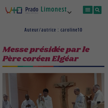
Limonest
Prêtres
Auteur/autrice :
caroline10
France
Messe présidée par le
Père coréen Elgéar